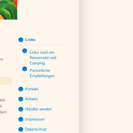
Links
Links rund um
Reisemobil und
en
Camping
Persönliche
Empfehlungen
Kontakt
Anfahrt
elt
Allgemeines
ck
Kontaktformular
Händler werden
dern
Frage zu
Impressum
Produkt(en)
Datenschutz