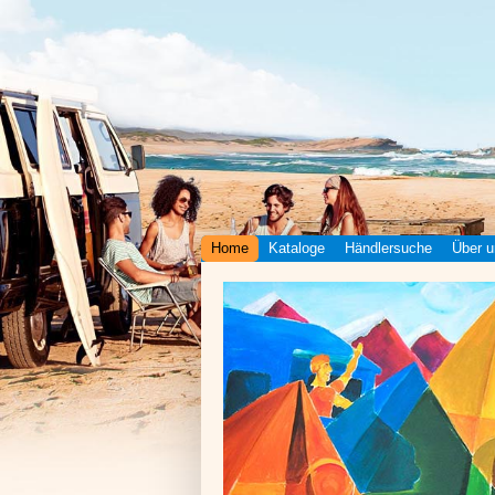
Home
Kataloge
Händlersuche
Über u