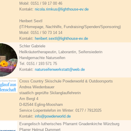
Mobil: 0151 / 59 17 00 46
Kontakt:
nicola.rimkus@lighthouse-ev.de
Heribert Sextl
(IT/Homepage, Nachhilfe, Fundraising/Spenden/Sponsoring)
Mobil: 0151 / 50 73 14 14
Kontakt:
heribert.sextl@lighthouse-ev.de
Schler Gabriele
Heilkräutertherapeutin, Laborantin, Seifensiederin
Handgemachte Naturseifen
Tel. 0151 / 193 571 75
Kontakt:
naturseifenwerkstatt@web.de
Cross Country Skischule Powderworld & Outdoorsports
Andrea Wiedenbauer
staatlich geprüfte Skilanglauflehrerin
Am Bergl 4
D-82544 Egling-Moosham
Service Loipentelefon im Winter: 0177 / 7912025
Kontakt:
info@powderworld.de
Evangelisch lutherisches Pfarramt Gnadenkirche Würzburg
Pfarrer Helmut Dummert