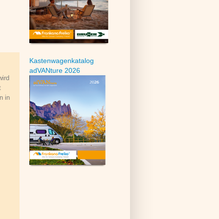
Kastenwagenkatalog
adVANture 2026
wird
t
n in