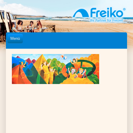
Menü
Home
Kataloge
Händlersuche
Über uns
Messen
Partner
Presse
Jobs
Newsletter